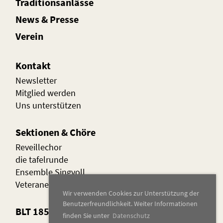
Traditionsanlässe
News
&
Presse
Verein
Kontakt
Newsletter
Mitglied werden
Uns unterstützen
Sektionen & Chöre
Reveillechor
die t
afelrunde
Ensemble Singvoll
Veteranenbund
Wir verwenden Cookies zur Unterstützung der
Benutzerfreundlichkeit. Weiter Informationen
BLT 1852
finden Sie unter
Datenschutz