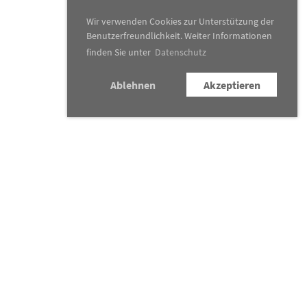
Wir verwenden Cookies zur Unterstützung der
Benutzerfreundlichkeit. Weiter Informationen
finden Sie unter
Datenschutz
Ablehnen
Akzeptieren
Konzertkalender
Traditionsanlässe
News
&
Presse
Verein
Kontakt
Newsletter