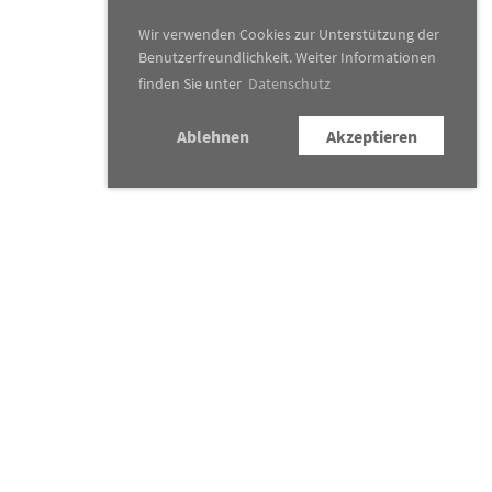
Wir verwenden Cookies zur Unterstützung der
Benutzerfreundlichkeit. Weiter Informationen
finden Sie unter
Datenschutz
Ablehnen
Akzeptieren
Konzertkalender
Traditionsanlässe
News
&
Presse
Verein
Kontakt
Newsletter