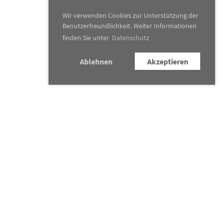
Wir verwenden Cookies zur Unterstützung der
Benutzerfreundlichkeit. Weiter Informationen
finden Sie unter
Datenschutz
Ablehnen
Akzeptieren
Konzertkalender
Traditionsanlässe
News
&
Presse
Verein
Kontakt
Newsletter