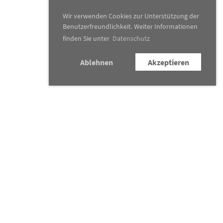
Wir verwenden Cookies zur Unterstützung der
Benutzerfreundlichkeit. Weiter Informationen
finden Sie unter
Datenschutz
Ablehnen
Akzeptieren
Konzertkalender
Traditionsanlässe
News
&
Presse
Verein
Kontakt
Newsletter